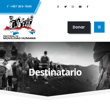
+507 203-7600
Donar
INICIO
DESTINATARIO
Destinatario