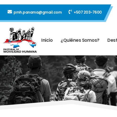
pmh.panama@gmail.com
+507 203-7600
Inicio
¿Quiénes Somos?
Dest
Contacto