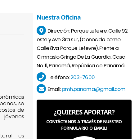
Nuestra
Oficina
Dirección:
Parque Lefevre, Calle 92
este y Ave 3ra sur, (Conocida como
Calle 8va Parque Lefevre), Frente a
Gimnasio Gringo De La Guardia, Casa
No. 11, Panamá, República de Panamá.
Teléfono:
203-7600
Email:
pmh.panama@gmail.com
onómicas
rbanas, se
costos de
¿QUIERES APORTAR?
 jóvenes
CONTÁCTANOS A TRAVÉS DE NUESTRO
FORMULARIO O EMAIL!
toral es