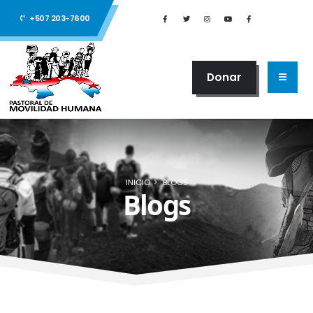
+507 203-7600
Donar
INICIO
BLOGS
Blogs